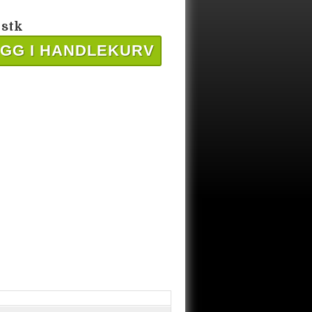
 stk
GG I HANDLEKURV