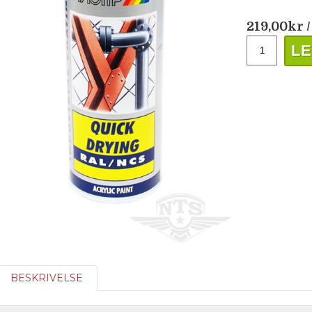
219,00
kr
/
LE
BESKRIVELSE