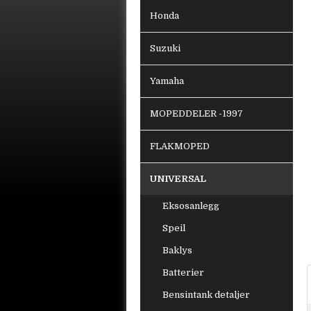
Honda
Suzuki
Yamaha
MOPEDDELER -1997
FLAKMOPED
UNIVERSAL
Eksosanlegg
Speil
Baklys
Batterier
Bensintank detaljer