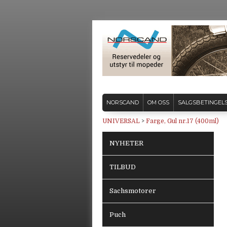
NORSCAND
OM OSS
SALGSBETINGEL
UNIVERSAL
>
Farge, Gul nr.17 (400ml)
NYHETER
TILBUD
Sachsmotorer
Puch