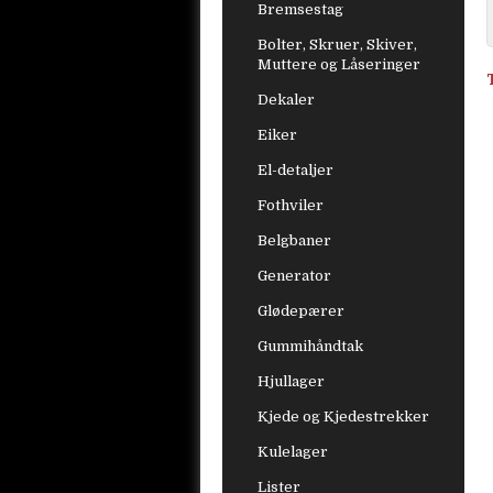
Bremsestag
Bolter, Skruer, Skiver,
Muttere og Låseringer
Dekaler
Eiker
El-detaljer
Fothviler
Belgbaner
Generator
Glødepærer
Gummihåndtak
Hjullager
Kjede og Kjedestrekker
Kulelager
Lister