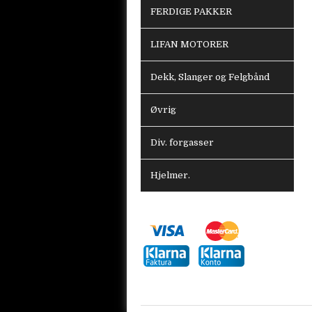
FERDIGE PAKKER
LIFAN MOTORER
Dekk, Slanger og Felgbånd
Øvrig
Div. forgasser
Hjelmer.