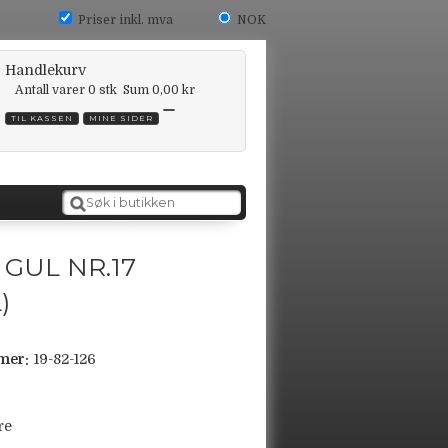
Priser inkl. mva
NOK
Handlekurv
Antall varer
0
stk
Sum
0,00 kr
TIL KASSEN
MINE SIDER
 GUL NR.17
)
mer:
19-82-126
re