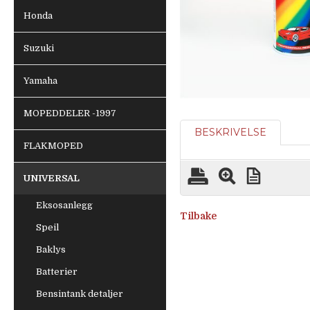
Honda
Suzuki
Yamaha
MOPEDDELER -1997
BESKRIVELSE
FLAKMOPED
UNIVERSAL
Eksosanlegg
Tilbake
Speil
Baklys
Batterier
Bensintank detaljer