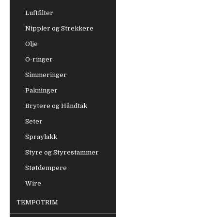
Luftfilter
Nippler og Strekkere
Olje
O-ringer
Simmeringer
Pakninger
Brytere og Håndtak
Seter
Spraylakk
Styre og Styrestammer
Støtdempere
Wire
TEMPOTRIM