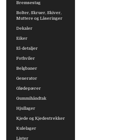
Bremsestag
Bolter, Skruer, Skiver,
Muttere og Låseringer
Dekaler
Eiker
El-detaljer
Fothviler
Belgbaner
Generator
Glødepærer
Gummihåndtak
Hjullager
Kjede og Kjedestrekker
Kulelager
Lister