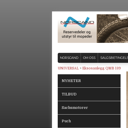
NORSCAND
OM OSS
SALGSBETINGEL
UNIVERSAL
>
Eksosanlegg QMB 139
NYHETER
TILBUD
Sachsmotorer
Puch