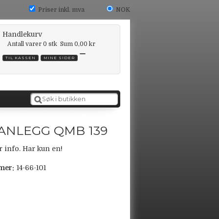
Priser inkl. mva
NOK
Handlekurv
Antall varer
0
stk
Sum
0,00 kr
TIL KASSEN
MINE SIDER
ANLEGG QMB 139
r info. Har kun en!
mer:
14-66-101