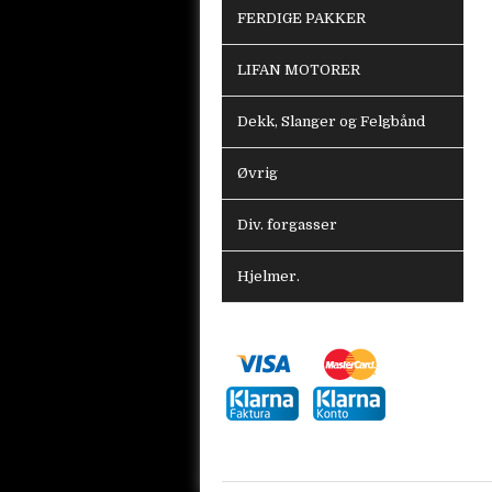
FERDIGE PAKKER
LIFAN MOTORER
Dekk, Slanger og Felgbånd
Øvrig
Div. forgasser
Hjelmer.