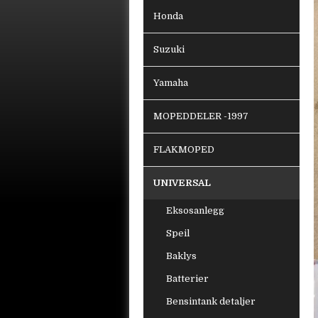
Honda
Suzuki
Yamaha
MOPEDDELER -1997
FLAKMOPED
UNIVERSAL
Eksosanlegg
Speil
Baklys
Batterier
Bensintank detaljer