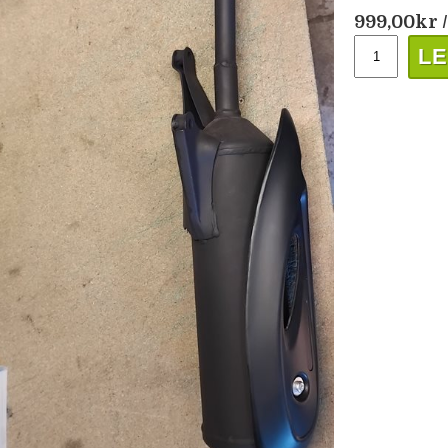
999,00
kr
/
LE