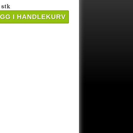
 stk
GG I HANDLEKURV