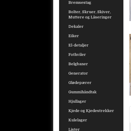
Bremsestag
Bolter, Skruer, Skiver,
Muttere og Låseringer
Dekaler
Eiker
El-detaljer
Fothviler
Belgbaner
Generator
Glødepærer
Gummihåndtak
Hjullager
Kjede og Kjedestrekker
Kulelager
Lister