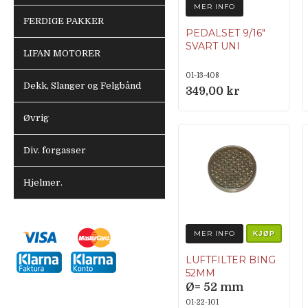
MER INFO
FERDIGE PAKKER
PEDALSET 9/16″
SVART UNI
LIFAN MOTORER
01-13-408
Dekk, Slanger og Felgbånd
349,00 kr
Øvrig
Div. forgasser
Hjelmer.
MER INFO
KJØP
LUFTFILTER BING
52MM
Ø= 52 mm
Dybde = 10 mm
01-22-101