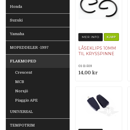
Honda
Suzuki
Yamaha
MER INFO
KJØP
MOPEDDELER -1997
LÅSEKLIPS 10MM
TIL KRYSSPINNE
FLAKMOPED
01-11-503
Crescent
14,00 kr
MCB
Norsjö
Piaggio APE
UNIVERSAL
TEMPOTRIM