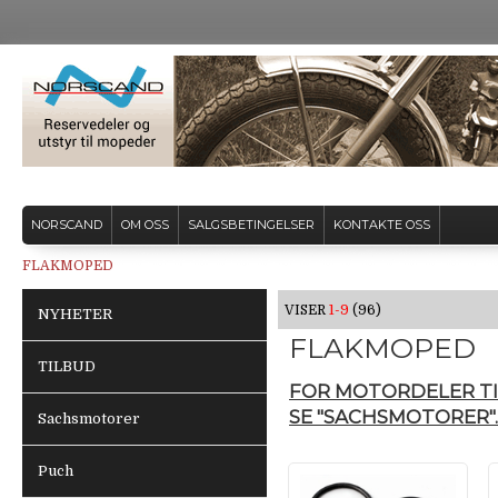
NORSCAND
OM OSS
SALGSBETINGELSER
KONTAKTE OSS
FLAKMOPED
VISER
1-9
(96)
NYHETER
FLAKMOPED
TILBUD
FOR MOTORDELER T
SE "SACHSMOTORER".
Sachsmotorer
Puch