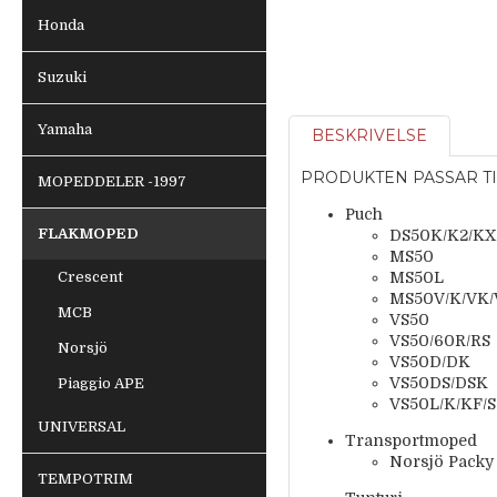
Honda
Suzuki
Yamaha
BESKRIVELSE
PRODUKTEN PASSAR TI
MOPEDDELER -1997
Puch
FLAKMOPED
DS50K/K2/KX
MS50
Crescent
MS50L
MS50V/K/VK
MCB
VS50
VS50/60R/RS
Norsjö
VS50D/DK
VS50DS/DSK
Piaggio APE
VS50L/K/KF/S
UNIVERSAL
Transportmoped
Norsjö Packy
TEMPOTRIM