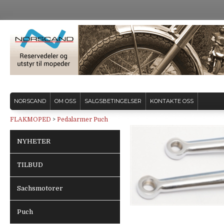
NORSCAND
OM OSS
SALGSBETINGELSER
KONTAKTE OSS
FLAKMOPED
>
Pedalarmer Puch
NYHETER
TILBUD
Sachsmotorer
Puch