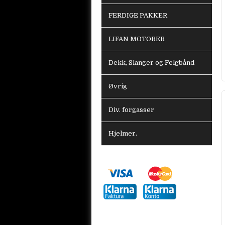
FERDIGE PAKKER
LIFAN MOTORER
Dekk, Slanger og Felgbånd
Øvrig
Div. forgasser
Hjelmer.