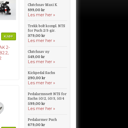
Clutchnav Maxi K
899,00 kr
Les mer her »
Trekk bolt kompl. NTS
for Puch 2/3-gir.
379,00 kr
KJØP
Les mer her »
K 2-
Clutchnav ny
2.2,
549,00 kr
2
Les mer her »
Kickpedal Sachs
290,00 kr
Les mer her »
Pedalarmssett NTS for
Sachs 50/2, 50/3, 50/4
599,00 kr
Les mer her »
Pedalarmer Puch
679,00 kr