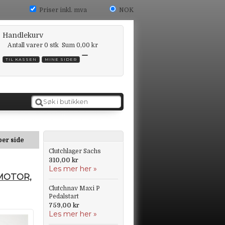
Priser inkl. mva
NOK
Handlekurv
Antall varer
0
stk
Sum
0,00 kr
TIL KASSEN
MINE SIDER
per side
Clutchlager Sachs
310,00 kr
Les mer her »
MOTOR,
Clutchnav Maxi P
Pedalstart
759,00 kr
Les mer her »