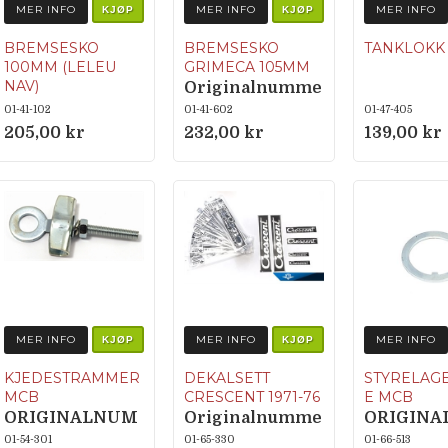
MER INFO
MER INFO
MER INFO
KJØP
KJØP
BREMSESKO
BREMSESKO
TANKLOKK
100MM (LELEU
GRIMECA 105MM
NAV)
Originalnumme
Originalnumme
r MCB: 23818-4 /
01-41-102
01-41-602
01-47-405
r MCB: 23760-7
Zündapp: 446-
205,00 kr
232,00 kr
139,00 kr
Puch:
15.902
321.1.41.415.9
Zündapp: 447-
15.112
MER INFO
MER INFO
MER INFO
KJØP
KJØP
KJEDESTRAMMER
DEKALSETT
STYRELAG
MCB
CRESCENT 1971-76
E MCB
ORIGINALNUM
Originalnumme
ORIGIN
MER 23102
r 27630-30,
MER 6113-
01-54-301
01-65-330
01-66-513