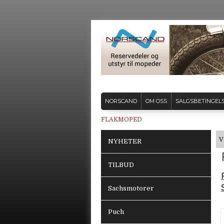
NORSCAND
OM OSS
SALGSBETINGEL
FLAKMOPED
V
NYHETER
TILBUD
Sachsmotorer
Puch