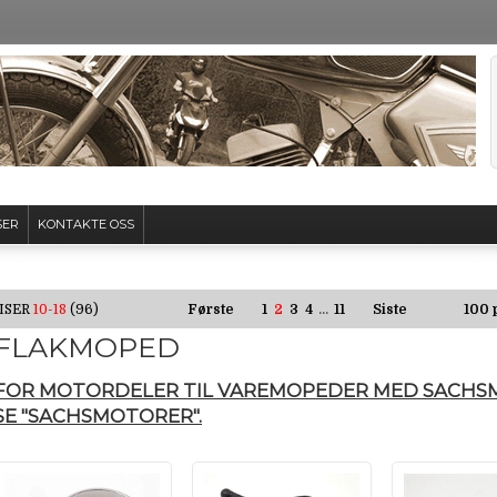
SER
KONTAKTE OSS
...
ISER
10-18
(96)
Første
1
2
3
4
11
Siste
100 
FLAKMOPED
FOR MOTORDELER TIL VAREMOPEDER MED SACHS
SE "SACHSMOTORER".