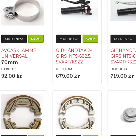
MER INFO
MER INFO
MER INFO
KJØP
KJØP
AVGASKLAMME
GIRHÅNDTAK 2-
GIRHÅNDTA
UNIVERSAL
GIRS. NTS-682.5,
GIRS NTS-68
SVART/KSZ2
SVART/KSZ
70mm
01-28-502
01-31-401A
01-31-401B
92,00 kr
679,00 kr
719,00 kr