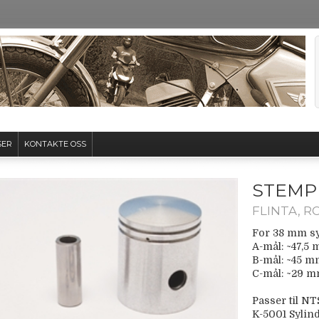
SER
KONTAKTE OSS
STEMP
FLINTA, R
For 38 mm sy
A-mål: ~47,5
B-mål: ~45 
C-mål: ~29 
Passer til NT
K-5001 Sylind