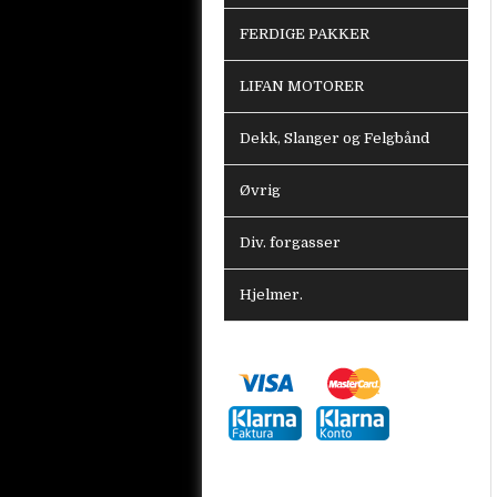
FERDIGE PAKKER
LIFAN MOTORER
Dekk, Slanger og Felgbånd
Øvrig
Div. forgasser
Hjelmer.