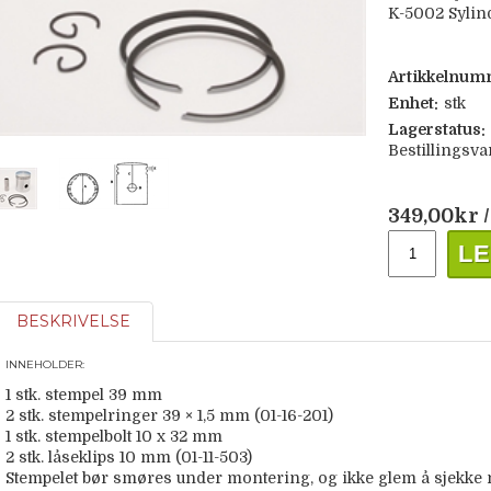
K-5002 Sylind
Artikkelnum
Enhet:
stk
Lagerstatus:
Bestillingsva
349,00
kr
/
LE
BESKRIVELSE
INNEHOLDER:
1 stk. stempel 39 mm
2 stk. stempelringer 39 × 1,5 mm (01-16-201)
1 stk. stempelbolt 10 x 32 mm
2 stk. låseklips 10 mm (01-11-503)
Stempelet bør smøres under montering, og ikke glem å sjekke n