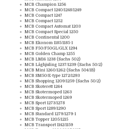
MCB Champion 1256
MCB Compact 1240/1248/1249
MCB Compact 1247
MCB Compact 1252
MCB Compact Automat 1203
MCB Compact Special 1250
MCB Continental 1200
MCB Ekonom 1185/1185-1
MCB F50/F50GL/GLX 1294
MCB Golden Champ 1255
MCB LM16 1238 (Sachs 502)
MCB Låghjuling 1237/1239 (Sachs 50/2)
MCB Mini 1260/1262 (Sachs 504/1B)
MCB SM50/E-type 1272/1293
MCB Shopping 1209/1259 (Sachs 50/2)
MCB Skoterett 1264
MCB Skotermoped 1263
MCB Skotermoped 1269
MCB Sport 1273/1278
MCB Sport 1289/1290
MCB Standard 1279/1279-1
MCB Topper 1205/1215
MCB Transport 1142/1159