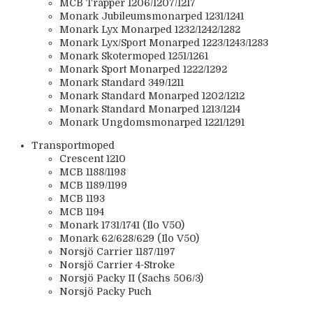
MCB Trapper 1206/1207/1217
Monark Jubileumsmonarped 1231/1241
Monark Lyx Monarped 1232/1242/1282
Monark Lyx/Sport Monarped 1223/1243/1283
Monark Skotermoped 1251/1261
Monark Sport Monarped 1222/1292
Monark Standard 349/1211
Monark Standard Monarped 1202/1212
Monark Standard Monarped 1213/1214
Monark Ungdomsmonarped 1221/1291
Transportmoped
Crescent 1210
MCB 1188/1198
MCB 1189/1199
MCB 1193
MCB 1194
Monark 1731/1741 (Ilo V50)
Monark 62/628/629 (Ilo V50)
Norsjö Carrier 1187/1197
Norsjö Carrier 4-Stroke
Norsjö Packy II (Sachs 506/3)
Norsjö Packy Puch