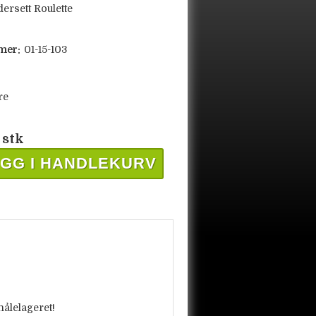
ersett Roulette
mer:
01-15-103
re
 stk
GG I HANDLEKURV
ålelageret!