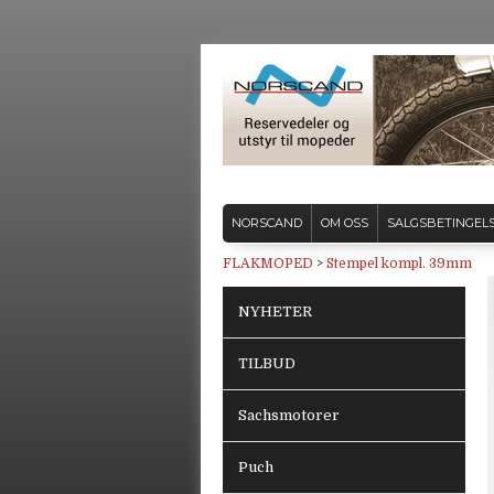
NORSCAND
OM OSS
SALGSBETINGEL
FLAKMOPED
>
Stempel kompl. 39mm
NYHETER
TILBUD
Sachsmotorer
Puch