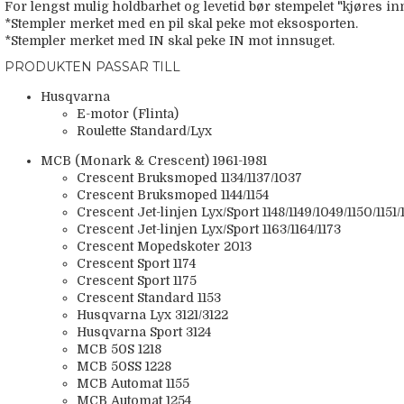
For lengst mulig holdbarhet og levetid bør stempelet "kjøres inn
*Stempler merket med en pil skal peke mot eksosporten.
*Stempler merket med IN skal peke IN mot innsuget.
PRODUKTEN PASSAR TILL
Husqvarna
E-motor (Flinta)
Roulette Standard/Lyx
MCB (Monark & Crescent) 1961-1981
Crescent Bruksmoped 1134/1137/1037
Crescent Bruksmoped 1144/1154
Crescent Jet-linjen Lyx/Sport 1148/1149/1049/1150/1151/1
Crescent Jet-linjen Lyx/Sport 1163/1164/1173
Crescent Mopedskoter 2013
Crescent Sport 1174
Crescent Sport 1175
Crescent Standard 1153
Husqvarna Lyx 3121/3122
Husqvarna Sport 3124
MCB 50S 1218
MCB 50SS 1228
MCB Automat 1155
MCB Automat 1254