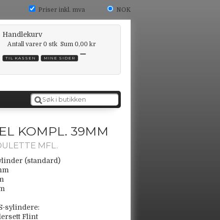
Priser inkl. mva
NOK
Handlekurv
Antall varer
0
stk
Sum
0,00 kr
TIL KASSEN
MINE SIDER
EL KOMPL. 39MM
OULETTE MFL.
linder (standard)
 mm
mm
mm
S-sylindere:
ersett Flint