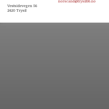
norscand@trysilbb.no
Vestsidevegen 56
2420 Trysil