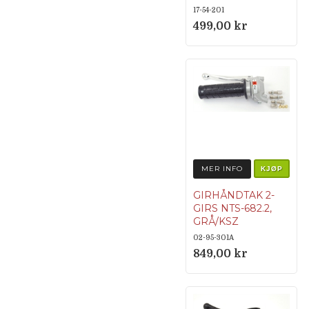
17-54-201
499,00 kr
MER INFO
KJØP
GIRHÅNDTAK 2-
GIRS NTS-682.2,
GRÅ/KSZ
02-95-301A
849,00 kr