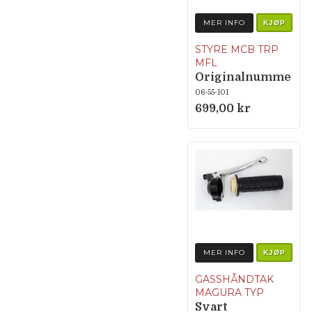
MER INFO
KJØP
STYRE MCB TRP
MFL
Originalnumme
r MCB: 24859
06-55-101
699,00 kr
MER INFO
KJØP
GASSHÅNDTAK
MAGURA TYP
Svart