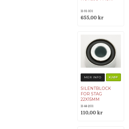
11-31-101
655,00 kr
MER INFO
KJØP
SILENTBLOCK
FOR STAG
22X15MM
Originalnumme
11-44-201
r 24130-3
110,00 kr