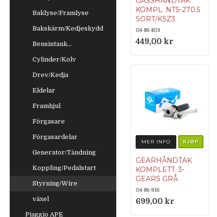
GASSHÅNDTAK
KOMPL. NTS-270.5
Baklyse/Framlyse
SORT/KSZ3
Bakskärm/Kedjeskydd
Svart
04-86-803
håndtakshus
449,00 kr
Bensintank...
med spak (270)
Cylinder/Kolv
Håndtaksarm i
plast med kule.
Drev/Kedja
(5) Svart
Eldelar
plasthåndtak
med brede
Framhjul
striper (KSZ3),
Förgasare
L=100mm
Förgasardelar
MER INFO
KJØP
Generator/Tändning
GEARHÅNDTAK
Koppling/Pedalstart
KOMPLETT. 3-
GEARS GRÅ
Styrning/Wire
NTS-683.4,
04-86-916
växel
Grå/KSZ
699,00 kr
Piaggio APE