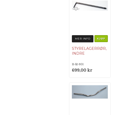
MER INFO
KJØP
STYRELAGERRØR,
INDRE
11-52-301
699,00 kr