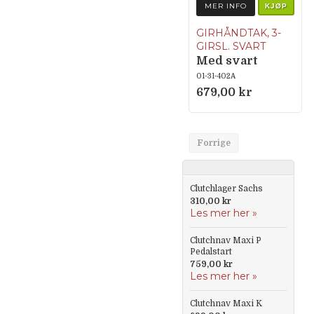
MER INFO
KJØP
GIRHÅNDTAK, 3-
GIRSL. SVART
Med svart
hendel
01-31-402A
679,00 kr
Forrige
Clutchlager Sachs
310,00 kr
Les mer her »
Clutchnav Maxi P
Pedalstart
759,00 kr
Les mer her »
Clutchnav Maxi K