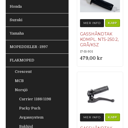
Honda
Suzuki
MER INFO
KJØP
Yamaha
GASSHÅNDTAK
KOMPL. NTS-250.2,
GRÅ/KSZ
MOPEDDELER -1997
17-55-301
479,00 kr
FLAKMOPED
Crescent
MCB
Norsjö
Carrier 1188/1198
Packy Puch
Avgassystem
MER INFO
KJØP
Bakhjul