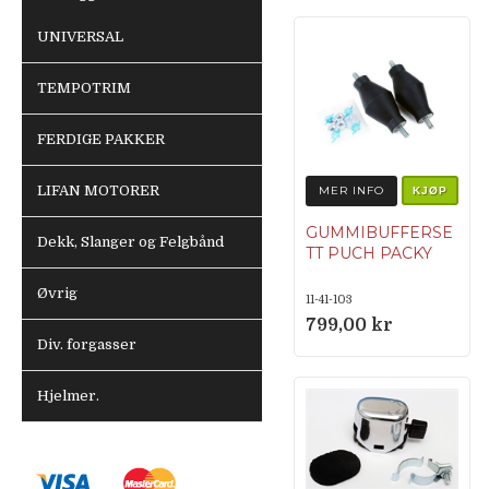
UNIVERSAL
TEMPOTRIM
FERDIGE PAKKER
LIFAN MOTORER
MER INFO
KJØP
GUMMIBUFFERSE
Dekk, Slanger og Felgbånd
TT PUCH PACKY
Øvrig
11-41-103
799,00 kr
Div. forgasser
Hjelmer.