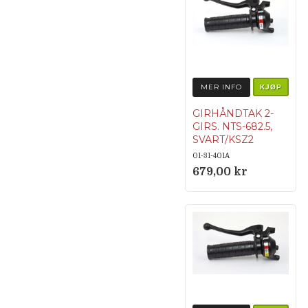
MER INFO
KJØP
GIRHÅNDTAK 2-
GIRS. NTS-682.5,
SVART/KSZ2
01-31-401A
679,00 kr