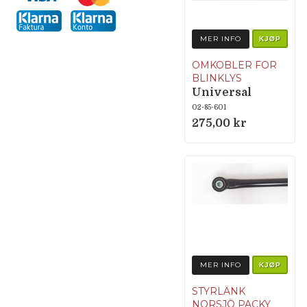
MER INFO
KJØP
OMKOBLER FOR
BLINKLYS
Universal
02-85-601
275,00 kr
MER INFO
KJØP
STYRLÄNK
NORSJÖ PACKY