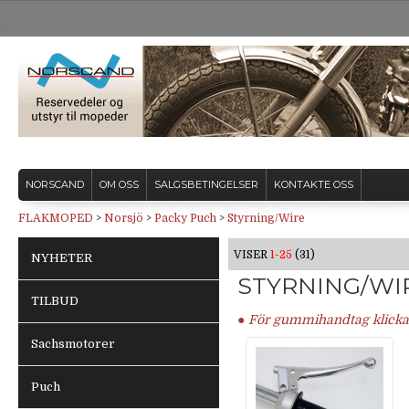
NORSCAND
OM OSS
SALGSBETINGELSER
KONTAKTE OSS
FLAKMOPED
>
Norsjö
>
Packy Puch
>
Styrning/Wire
VISER
1-25
(31)
NYHETER
STYRNING/WI
TILBUD
●
För gummihandtag klicka
Sachsmotorer
Puch