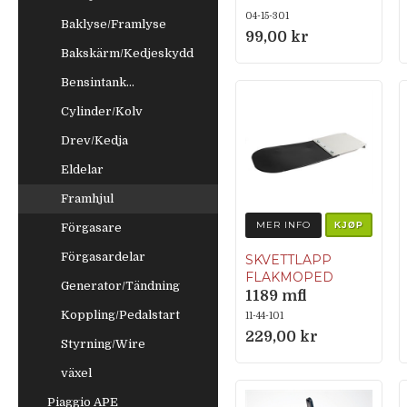
04-15-301
Baklyse/Framlyse
99,00 kr
Bakskärm/Kedjeskydd
Bensintank...
Cylinder/Kolv
Drev/Kedja
Eldelar
Framhjul
MER INFO
KJØP
Förgasare
Förgasardelar
SKVETTLAPP
FLAKMOPED
Generator/Tändning
1189 mfl
Koppling/Pedalstart
11-44-101
229,00 kr
Styrning/Wire
växel
Piaggio APE