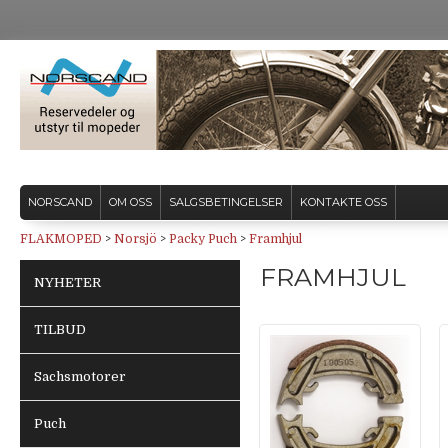
NORSCAND
OM OSS
SALGSBETINGELSER
KONTAKTE OSS
FLAKMOPED
>
Norsjö
>
Packy Puch
>
Framhjul
FRAMHJUL
NYHETER
TILBUD
Sachsmotorer
Puch