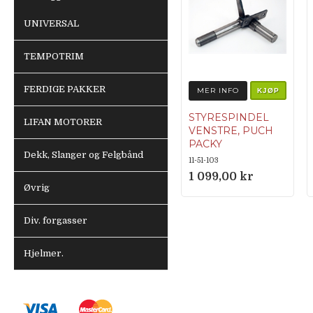
UNIVERSAL
TEMPOTRIM
FERDIGE PAKKER
MER INFO
KJØP
STYRESPINDEL
LIFAN MOTORER
VENSTRE, PUCH
PACKY
Dekk, Slanger og Felgbånd
11-51-103
1 099,00 kr
Øvrig
Div. forgasser
Hjelmer.