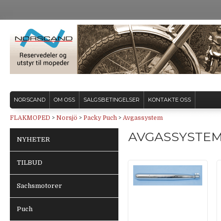
NORSCAND
OM OSS
SALGSBETINGELSER
KONTAKTE OSS
FLAKMOPED
>
Norsjö
>
Packy Puch
>
Avgassystem
AVGASSYSTE
NYHETER
TILBUD
Sachsmotorer
Puch