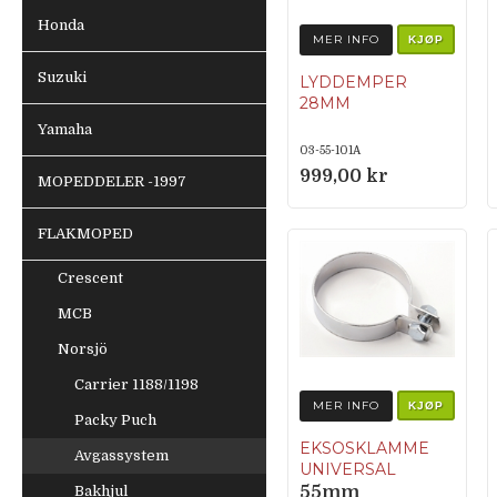
Honda
MER INFO
KJØP
Suzuki
LYDDEMPER
28MM
Yamaha
03-55-101A
999,00 kr
MOPEDDELER -1997
FLAKMOPED
Crescent
MCB
Norsjö
Carrier 1188/1198
MER INFO
KJØP
Packy Puch
EKSOSKLAMME
Avgassystem
UNIVERSAL
Bakhjul
55mm