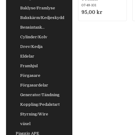
07-49-101
Baklyse/Framlyse
95,00 kr
Bakskärm/Kedjeskydd
Bensintank...
Cylinder/Kolv
Drev/Kedja
Eldelar
Framhjul
Förgasare
Förgasardelar
Generator/Tändning
Koppling/Pedalstart
Styrning/Wire
växel
Piaggio APE