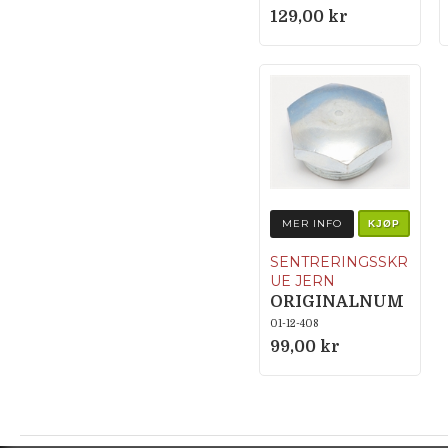
129,00 kr
MER INFO
KJØP
SENTRERINGSSKR
UE JERN
ORIGINALNUM
MER 050.1.1233
01-12-408
99,00 kr