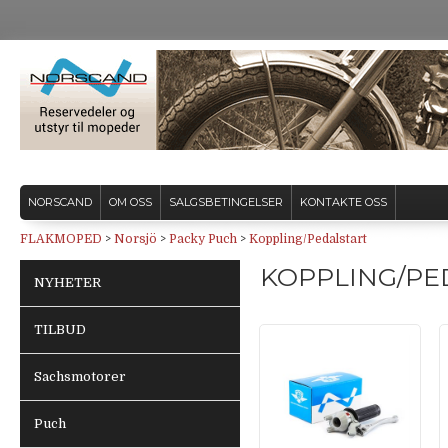
NORSCAND
OM OSS
SALGSBETINGELSER
KONTAKTE OSS
FLAKMOPED
>
Norsjö
>
Packy Puch
>
Koppling/Pedalstart
KOPPLING/PE
NYHETER
TILBUD
Sachsmotorer
Puch