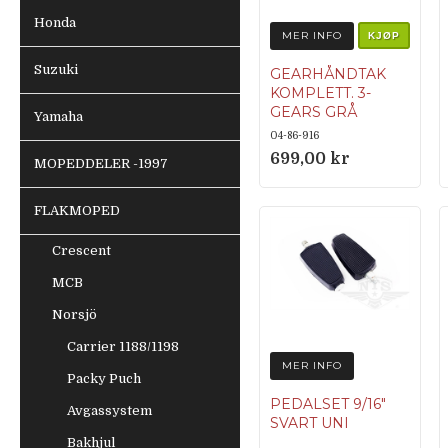
Honda
MER INFO
KJØP
Suzuki
GEARHÅNDTAK
KOMPLETT. 3-
GEARS GRÅ
Yamaha
NTS-683.4,
04-86-916
Grå/KSZ
699,00 kr
MOPEDDELER -1997
FLAKMOPED
Crescent
MCB
Norsjö
Carrier 1188/1198
MER INFO
Packy Puch
PEDALSET 9/16″
Avgassystem
SVART UNI
Bakhjul