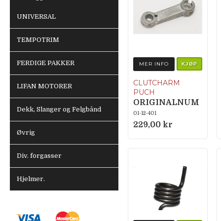
UNIVERSAL
TEMPOTRIM
FERDIGE PAKKER
MER INFO
KJØP
CLUTCHARM
LIFAN MOTORER
PUCH
ORIGINALNUM
Dekk, Slanger og Felgbånd
MER 050.2.1231
01-12-401
229,00 kr
Øvrig
Div. forgasser
Hjelmer.