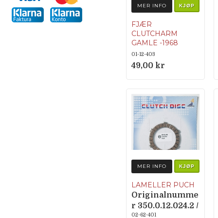
MER INFO
KJØP
FJÆR
CLUTCHARM
GAMLE -1968
ORIGINALNUM
01-12-403
MER 050.1222
49,00 kr
MER INFO
KJØP
LAMELLER PUCH
Originalnumme
r 350.0.12.024.2 /
350.1.12.024.2
02-62-401