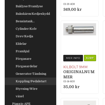
01-13-408
Baklyse/Framlyse
349,00 kr
Bakskärm/Kedjeskydd
Bensintank...
Cylinder/Kolv
Drev/Kedja
Eldelar
Framhjul
MER INFO
KJØP
Förgasare
Förgasardelar
KILBOLT 9MM
ORIGINALNUM
Generator/Tändning
MER
Koppling/Pedalstart
364.2.13.342.0
01-14-603
35,00 kr
Styrning/Wire
växel
Piaggio APE