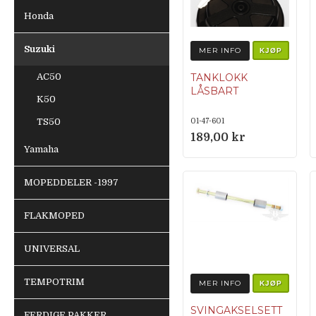
Honda
Suzuki
MER INFO
KJØP
AC50
TANKLOKK
LÅSBART
K50
TS50
01-47-601
189,00 kr
Yamaha
MOPEDDELER -1997
FLAKMOPED
UNIVERSAL
TEMPOTRIM
MER INFO
KJØP
SVINGAKSELSETT
FERDIGE PAKKER