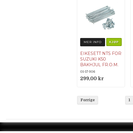
MER INFO
KJØP
EIKESETT NTS FOR
SUZUKI K50
BAKHJUL FR.O.M.
1977
01-57-306
Suzuki K50 fra
299,00 kr
1977- med 17"
felg. Beregnet
for baknav
Forrige
1
64110-46101
Inneholder 18
indre eiker og
18 ytre eiker.