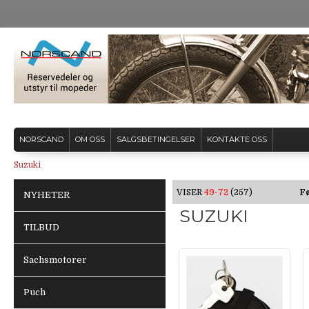
NORSCAND
OM OSS
SALGSBETINGELSER
KONTAKTE OSS
Suzuki
VISER
49-72
(257)
Fø
NYHETER
SUZUKI
TILBUD
Sachsmotorer
Puch