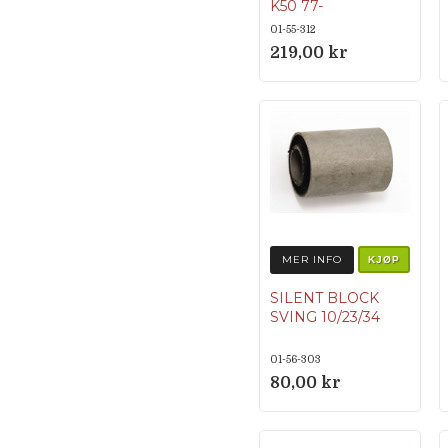
K50 77-
ORIGINALNUM
01-55-312
MER 54441-
219,00 kr
29304 & 64451-
46100
MER INFO
KJØP
SILENT BLOCK
SVING 10/23/34
01-56-303
80,00 kr