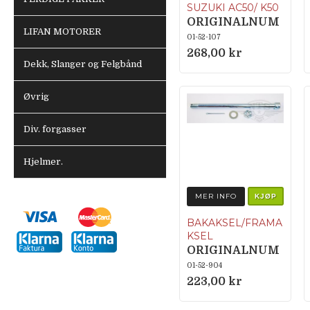
SUZUKI AC50/ K50
ORIGINALNUM
LIFAN MOTORER
MER 61211-
01-52-107
20001, 09319-
268,00 kr
Dekk, Slanger og Felgbånd
10009 & 08310-
12108
Øvrig
Div. forgasser
Hjelmer.
MER INFO
KJØP
BAKAKSEL/FRAMA
KSEL
ORIGINALNUM
MER 357-25381-
01-52-904
00
223,00 kr