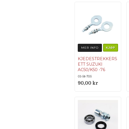
MER INFO
KJØP
KJEDESTREKKERS
ETT SUZUKI
AC50/K50 -76
01-54-705
90,00 kr