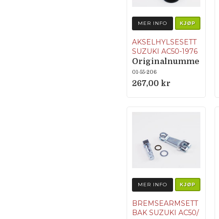
MER INFO
KJØP
AKSELHYLSESETT
SUZUKI AC50-1976
Originalnumme
r 64761-01000
01-55-206
267,00 kr
MER INFO
KJØP
BREMSEARMSETT
BAK SUZUKI AC50/