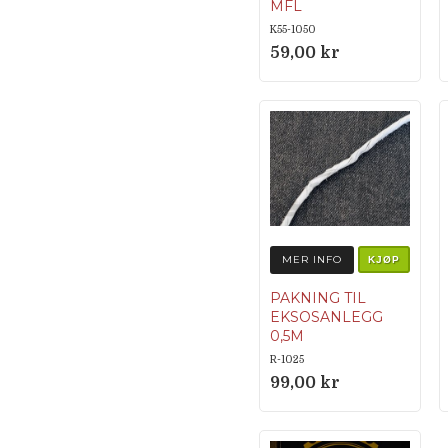
MFL
K55-1050
59,00 kr
MER INFO
KJØP
PAKNING TIL
EKSOSANLEGG
0,5M
Originalnumme
R-1025
r 349.1.16.019.1
99,00 kr