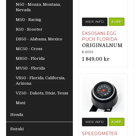
N50 - Monza, Montana,
Nevada
M50 - Racing
MER INFO
KJØP
R50 - Scooter
EKSOSANLEGG
PUCH FLORIDA
DS50 - Alabama, Mexico
ORIGINALNUM
MC50 - Cross
MER
K-2001
MS50 - Florida
352.1.16.100.0
1 849,00 kr
MV50 - Florida
VS50 - Florida, California,
Arizona
VZ50 - Dakota, Dixie, Texas
Maxi
Honda
MER INFO
KJØP
Suzuki
SPEEDOMETER