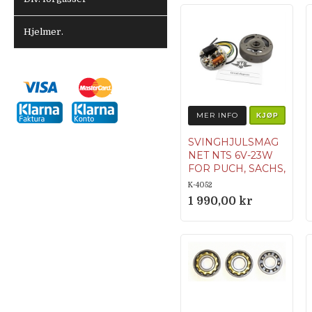
Hjelmer.
MER INFO
KJØP
SVINGHJULSMAG
NET NTS 6V-23W
FOR PUCH, SACHS,
ZÜNDAPP OG
K-4052
ANDRE
1 990,00 kr