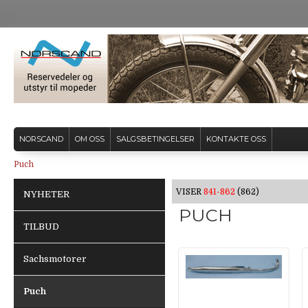
NORSCAND
OM OSS
SALGSBETINGELSER
KONTAKTE OSS
Puch
VISER
841-862
(862)
NYHETER
PUCH
TILBUD
Sachsmotorer
Puch