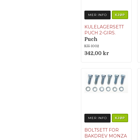
MER INFO
KJØP
KULELAGERSETT
PUCH 2-GIRS.
Puch
K55-1002
342,00 kr
MER INFO
KJØP
BOLTSETT FOR
BAKDREV MONZA