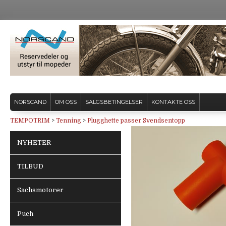
NORSCAND
OM OSS
SALGSBETINGELSER
KONTAKTE OSS
TEMPOTRIM
>
Tenning
>
Plugghette passer Svendsentopp
NYHETER
TILBUD
Sachsmotorer
Puch