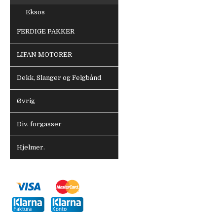
Eksos
FERDIGE PAKKER
LIFAN MOTORER
Dekk, Slanger og Felgbånd
Øvrig
Div. forgasser
Hjelmer.