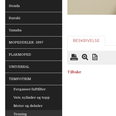
Honda
Suzuki
Yamaha
BESKRIVELSE
MOPEDDELER -1997
FLAKMOPED
UNIVERSAL
Tilbake
TEMPOTRIM
Forgasser/luftfilter
Veiv, sylinder og topp
Motor og deksler
Tenning