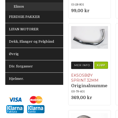
01-28-801
Eksos
99,00 kr
FERDIGE PAKKER
LIFAN MOTORER
Dekk, Slanger og Felgbånd
Øvrig
MER INFO
KJØP
Div. forgasser
EKSOSBØY
Hjelmer.
SPRINT 32MM
Originalnumme
r Hercules: 685
03-79-401
190 01 01 (Sachs:
369,00 kr
0273 052 015)