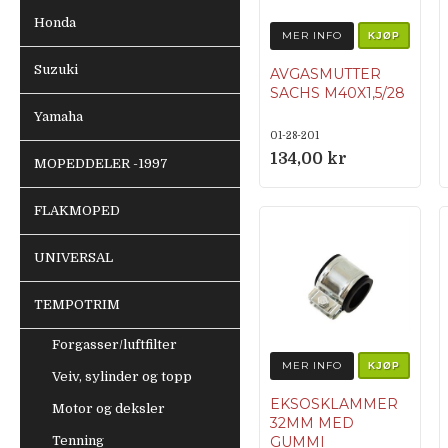
Honda
MER INFO
KJØP
Suzuki
AVGASMUTTER
SACHS M40X1,5/28
Yamaha
01-28-201
134,00 kr
MOPEDDELER -1997
FLAKMOPED
UNIVERSAL
TEMPOTRIM
Forgasser/luftfilter
MER INFO
KJØP
Veiv, sylinder og topp
EKSOSKLAMMER
Motor og deksler
32MM MED
Tenning
GUMMI