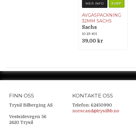
MER INFO
KJØP
AVGASPACKNING
32MM SACHS
Sachs
10-23-401
39,00 kr
FINN OSS
KONTAKTE OSS
Trysil Bilberging AS
Telefon: 62450990
norscand@trysilbb.no
Vestsidevegen 56
2420 Trysil