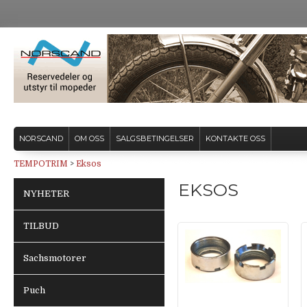
NORSCAND
OM OSS
SALGSBETINGELSER
KONTAKTE OSS
TEMPOTRIM
>
Eksos
EKSOS
NYHETER
TILBUD
Sachsmotorer
Puch