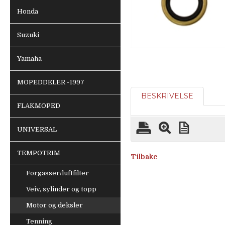
Honda
Suzuki
Yamaha
MOPEDDELER -1997
BESKRIVELSE
FLAKMOPED
UNIVERSAL
TEMPOTRIM
Tilbake
Forgasser/luftfilter
Veiv, sylinder og topp
Motor og deksler
Tenning