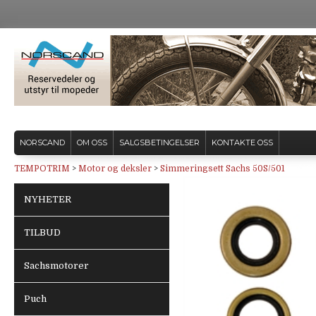
NORSCAND
OM OSS
SALGSBETINGELSER
KONTAKTE OSS
TEMPOTRIM
>
Motor og deksler
>
Simmeringsett Sachs 50S/501
NYHETER
TILBUD
Sachsmotorer
Puch