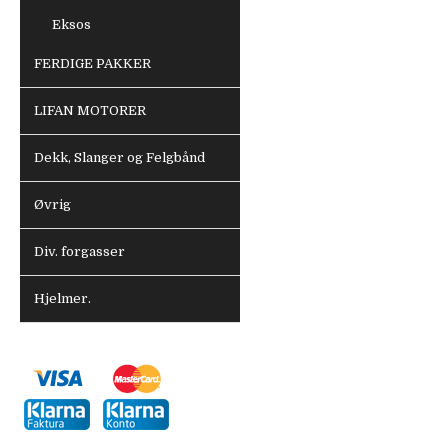
Eksos
FERDIGE PAKKER
LIFAN MOTORER
Dekk, Slanger og Felgbånd
Øvrig
Div. forgasser
Hjelmer.