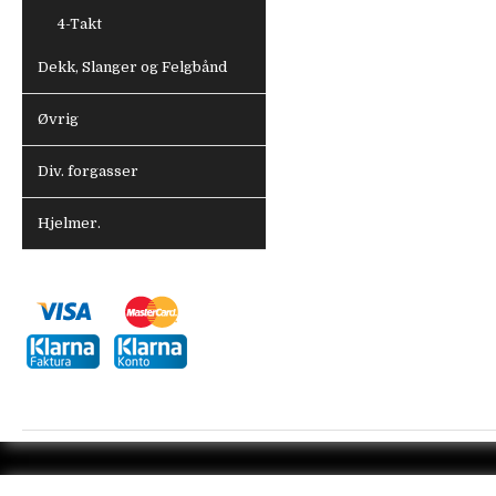
4-Takt
Dekk, Slanger og Felgbånd
Øvrig
Div. forgasser
Hjelmer.