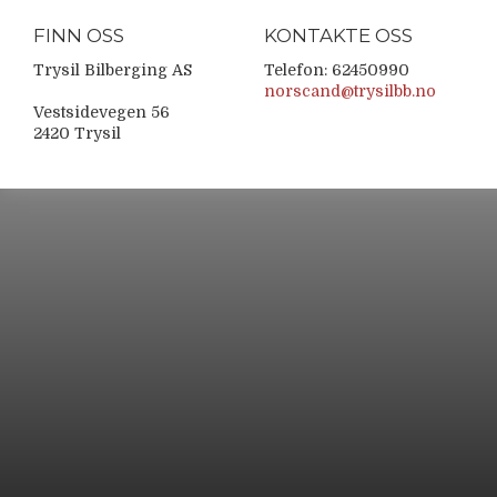
FINN OSS
KONTAKTE OSS
Trysil Bilberging AS
Telefon: 62450990
norscand@trysilbb.no
Vestsidevegen 56
2420 Trysil