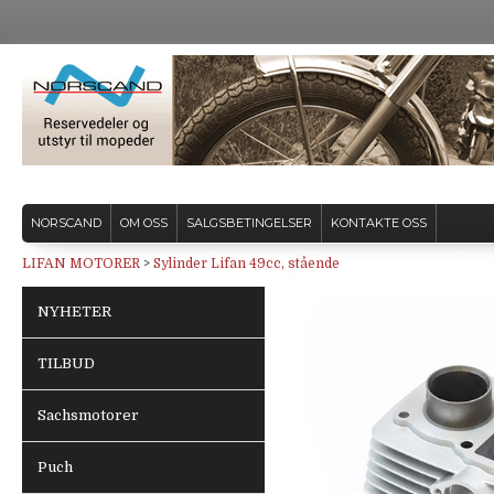
NORSCAND
OM OSS
SALGSBETINGELSER
KONTAKTE OSS
LIFAN MOTORER
>
Sylinder Lifan 49cc, stående
NYHETER
TILBUD
Sachsmotorer
Puch