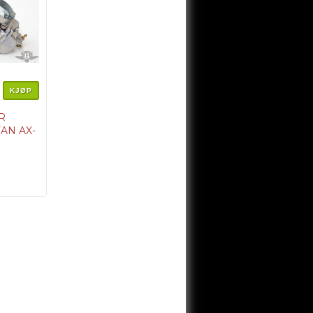
KJØP
R
FAN AX-