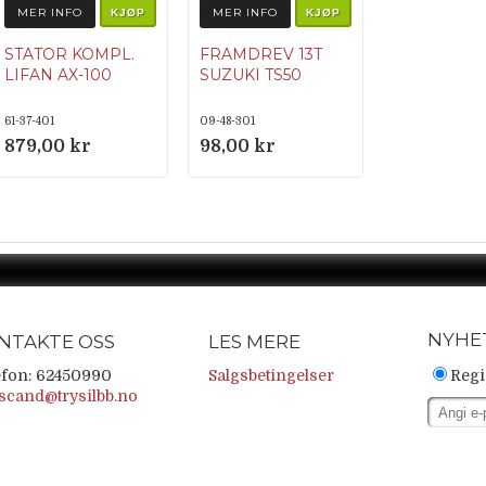
MER INFO
MER INFO
KJØP
KJØP
STATOR KOMPL.
FRAMDREV 13T
LIFAN AX-100
SUZUKI TS50
61-37-401
09-48-301
879,00 kr
98,00 kr
NYHE
NTAKTE OSS
LES MERE
efon: 62450990
Salgsbetingelser
Regi
scand@trysilbb.no