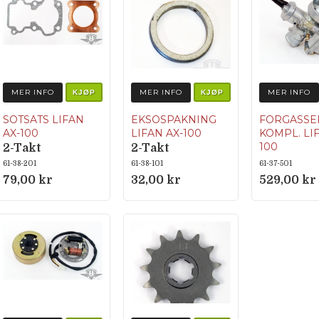
MER INFO
MER INFO
MER INFO
KJØP
KJØP
SOTSATS LIFAN
EKSOSPAKNING
FORGASSE
AX-100
LIFAN AX-100
KOMPL. LI
100
2-Takt
2-Takt
2-Takt
61-38-201
61-38-101
61-37-501
79,00 kr
32,00 kr
529,00 kr