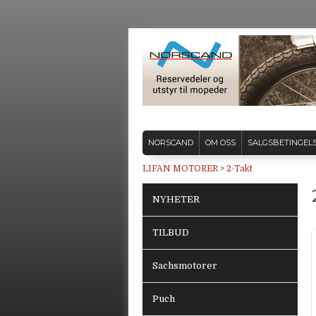
NORSCAND
OM OSS
SALGSBETINGEL
LIFAN MOTORER
>
2-Takt
NYHETER
TILBUD
Sachsmotorer
Puch