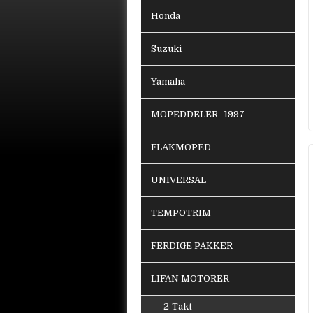
Honda
Suzuki
Yamaha
MOPEDDELER -1997
FLAKMOPED
UNIVERSAL
TEMPOTRIM
FERDIGE PAKKER
LIFAN MOTORER
2-Takt