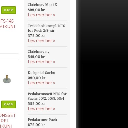
Clutchnav Maxi K
899,00 kr
KJØP
Les mer her »
TS-145
 MIKUNI
Trekk bolt kompl. NTS
for Puch 2/3-gir.
379,00 kr
 2,61
Les mer her »
r
e: 1BA
Clutchnav ny
549,00 kr
Les mer her »
7,5
ge
Kickpedal Sachs
g):
290,00 kr
Les mer her »
145 O-
Pedalarmssett NTS for
Sachs 50/2, 50/3, 50/4
599,00 kr
KJØP
Les mer her »
ONSSET
Pedalarmer Puch
MPEL
679,00 kr
IKUNI