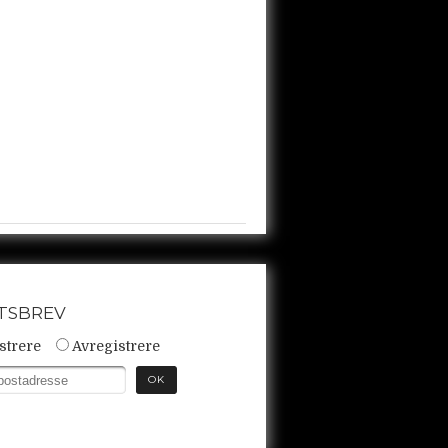
TSBREV
strere
Avregistrere
OK