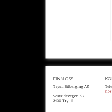
FINN OSS
KO
Trysil Bilberging AS
Tel
nor
Vestsidevegen 56
2420 Trysil