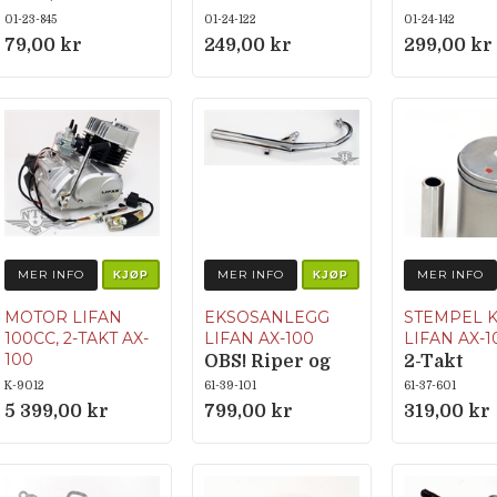
VM20
Størrelse: 2,63
01-23-845
01-24-122
01-24-142
Gjenge for
79,00 kr
249,00 kr
299,00 kr
hoveddyse: 1BA
(~5,2 mm)
Lengde: 27,5
mm Gjenge
(tilkobling):
M7x0,75
Merking: 145 O-
4/6
MER INFO
MER INFO
MER INFO
KJØP
KJØP
MOTOR LIFAN
EKSOSANLEGG
STEMPEL 
100CC, 2-TAKT AX-
LIFAN AX-100
LIFAN AX-1
100
OBS! Riper og
2-Takt
4-girs. Manuell
bulker kan
K-9012
61-39-101
61-37-601
clutch &
forekomme.
5 399,00 kr
799,00 kr
319,00 kr
Kickstart.