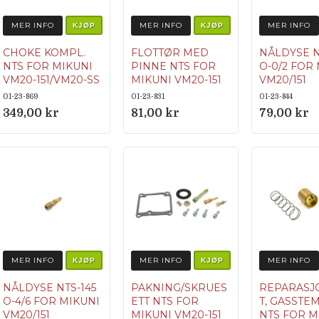
MER INFO
MER INFO
MER INFO
KJØP
KJØP
CHOKE KOMPL.
FLOTTØR MED
NÅLDYSE N
NTS FOR MIKUNI
PINNE NTS FOR
O-0/2 FOR
VM20-151/VM20-SS
MIKUNI VM20-151
VM20/151
Størrelse:
01-23-869
01-23-831
01-23-844
Gjenge fo
349,00 kr
81,00 kr
79,00 kr
hoveddys
(~5,2 mm)
Lengde: 2
mm Gjen
(tilkoblin
M7x0,75
Merking: 
0/2
MER INFO
MER INFO
MER INFO
KJØP
KJØP
NÅLDYSE NTS-145
PAKNING/SKRUES
REPARASJ
O-4/6 FOR MIKUNI
ETT NTS FOR
T, GASSTE
VM20/151
MIKUNI VM20-151
NTS FOR M