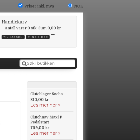
Priser inkl. mva
NOK
Handlekurv
Antall varer
0
stk
Sum
0,00 kr
TIL KASSEN
MINE SIDER
Clutchlager Sachs
310,00 kr
Les mer her »
Clutchnav Maxi P
Pedalstart
759,00 kr
Les mer her »