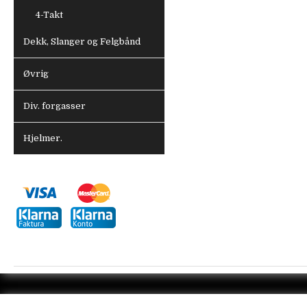
4-Takt
Dekk, Slanger og Felgbånd
Øvrig
Div. forgasser
Hjelmer.