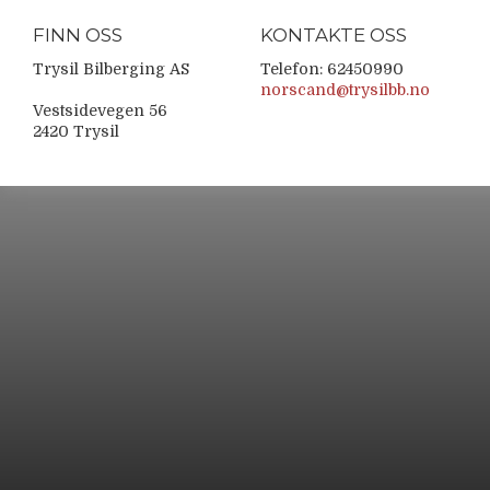
FINN OSS
KONTAKTE OSS
Trysil Bilberging AS
Telefon: 62450990
norscand@trysilbb.no
Vestsidevegen 56
2420 Trysil