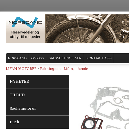
NORSCAND
OM OSS
SALGSBETINGELSER
KONTAKTE OSS
LIFAN MOTORER
>
Pakningssett Lifan, stående
NYHETER
TILBUD
Sachsmotorer
Puch