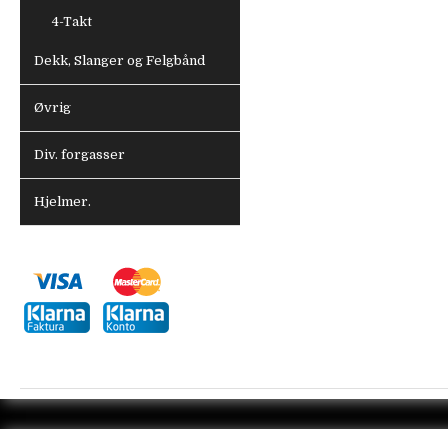
4-Takt
Dekk, Slanger og Felgbånd
Øvrig
Div. forgasser
Hjelmer.