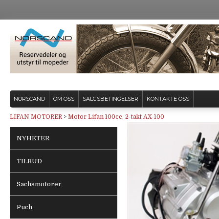
NORSCAND
OM OSS
SALGSBETINGELSER
KONTAKTE OSS
LIFAN MOTORER
>
Motor Lifan 100cc, 2-takt AX-100
NYHETER
TILBUD
Sachsmotorer
Puch