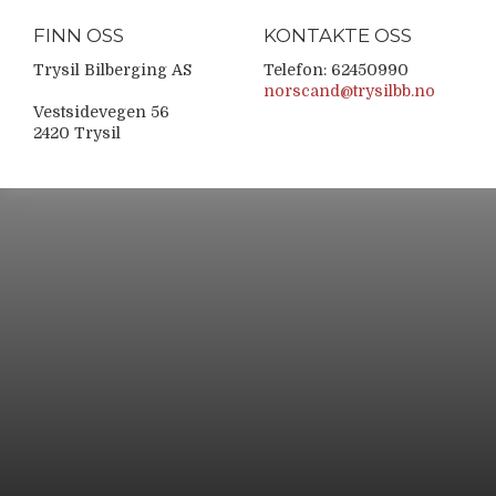
FINN OSS
KONTAKTE OSS
Trysil Bilberging AS
Telefon: 62450990
norscand@trysilbb.no
Vestsidevegen 56
2420 Trysil