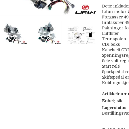
Dette inklude
Lifan motor 
Forgasser 49
Inntaksrør 4
Pakninger fo
Luftfilter
Tennspolen
CDI boks
Kabelsett CD
Spenningsreg
Sele volt regu
Start relé
Sparkpedal re
Skiftepedal e
Koblingsskje
Artikkelnum
Enhet:
stk
Lagerstatus:
Bestillingsva