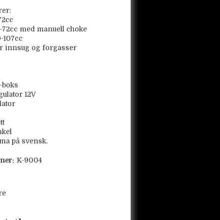
rer:
72cc
-72cc med manuell choke
9-107cc
r innsug og forgasser
I-boks
ulator 12V
lator
tt
nkel
ma på svensk.
mer:
K-9004
re