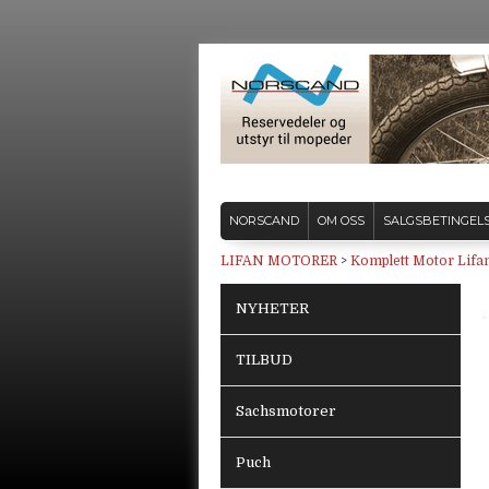
NORSCAND
OM OSS
SALGSBETINGEL
LIFAN MOTORER
>
Komplett Motor Lifan
NYHETER
TILBUD
Sachsmotorer
Puch