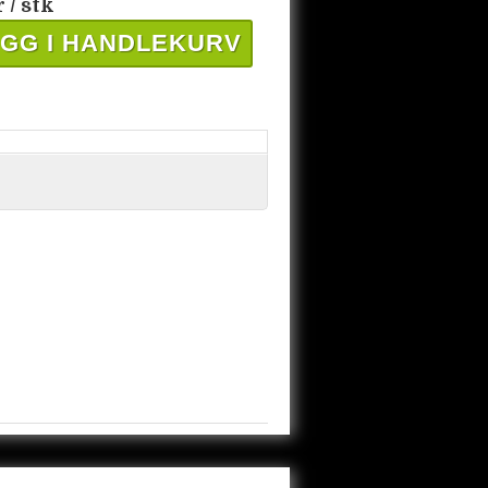
r
/ stk
GG I HANDLEKURV