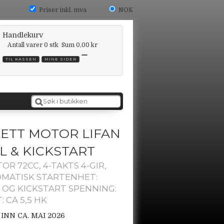
Priser inkl. mva
NOK
Handlekurv
Antall varer
0
stk
Sum
0,00 kr
TIL KASSEN
MINE SIDER
ETT MOTOR LIFAN
EL & KICKSTART
OR 72CC, 4-TAKTS 4-GIR,
MATISK STARTENHET:
 OG KICKSTART SPENNING:
: CA 5,5 HK
INN CA. MAI 2026