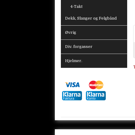
4-Takt
Dekk, Slanger og Felgbånd
Øvrig
Div. forgasser
Hjelmer.