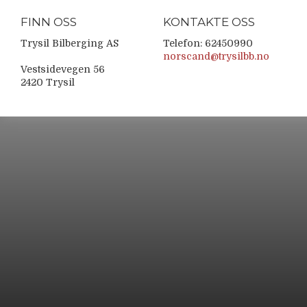
FINN OSS
KONTAKTE OSS
Trysil Bilberging AS
Telefon: 62450990
norscand@trysilbb.no
Vestsidevegen 56
2420 Trysil