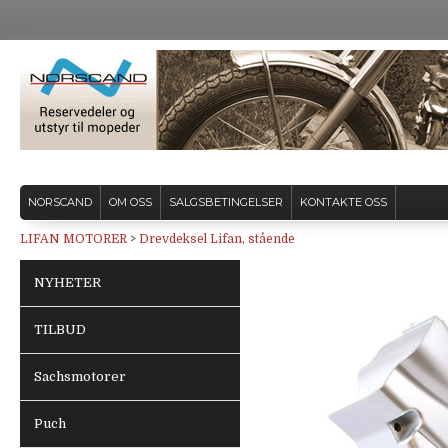
NORSCAND
OM OSS
SALGSBETINGELSER
KONTAKTE OSS
LIFAN MOTORER
>
Drevdeksel Lifan, stående
NYHETER
TILBUD
Sachsmotorer
Puch