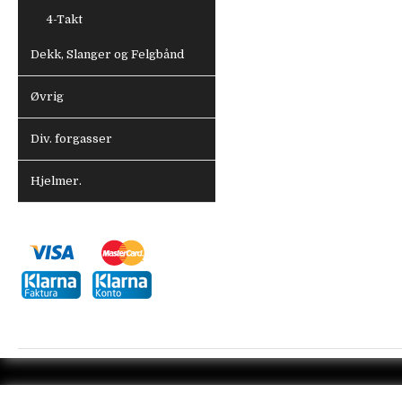
4-Takt
Dekk, Slanger og Felgbånd
Øvrig
Div. forgasser
Hjelmer.