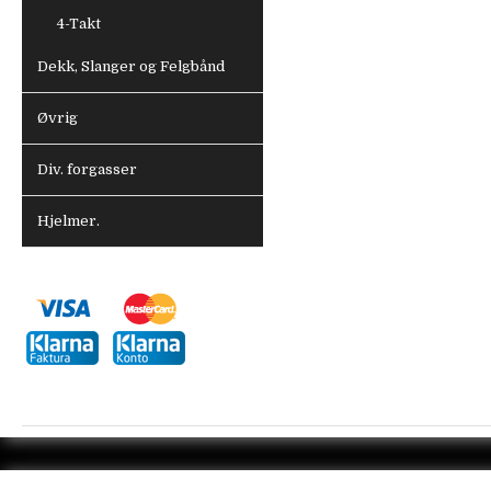
4-Takt
Dekk, Slanger og Felgbånd
Øvrig
Div. forgasser
Hjelmer.