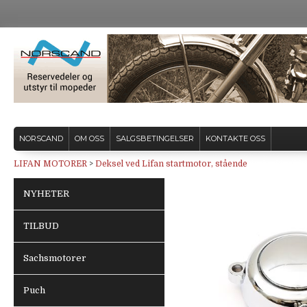
NORSCAND
OM OSS
SALGSBETINGELSER
KONTAKTE OSS
LIFAN MOTORER
>
Deksel ved Lifan startmotor, stående
NYHETER
TILBUD
Sachsmotorer
Puch