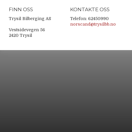
FINN OSS
KONTAKTE OSS
Trysil Bilberging AS
Telefon: 62450990
norscand@trysilbb.no
Vestsidevegen 56
2420 Trysil