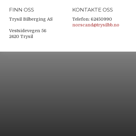
FINN OSS
KONTAKTE OSS
Trysil Bilberging AS
Telefon: 62450990
norscand@trysilbb.no
Vestsidevegen 56
2420 Trysil