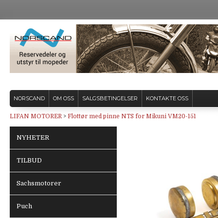
NORSCAND
OM OSS
SALGSBETINGELSER
KONTAKTE OSS
LIFAN MOTORER
>
Flottør med pinne NTS for Mikuni VM20-151
NYHETER
TILBUD
Sachsmotorer
Puch