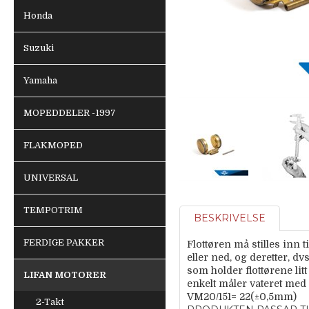
Honda
Suzuki
Yamaha
MOPEDDELER -1997
FLAKMOPED
UNIVERSAL
TEMPOTRIM
BESKRIVELSE
FERDIGE PAKKER
Flottøren må stilles inn t
eller ned, og deretter, dv
som holder flottørene litt
LIFAN MOTORER
enkelt måler vateret med
VM20/151= 22(±0,5mm)
2-Takt