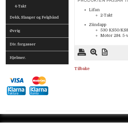
PRODUKTEN PASSAR TI
4-Takt
Lifan
2-Takt
Dekk, Slanger og Felgbånd
Zündapp
530 KS50/KS80 
Øvrig
Motor 284. 5-v
Div. forgasser
Hjelmer.
Tilbake