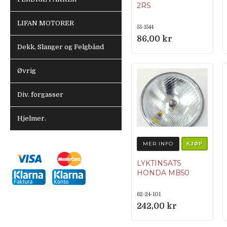
2RS
LIFAN MOTORER
55-1544
86,00 kr
Dekk, Slanger og Felgbånd
Øvrig
Div. forgasser
Hjelmer.
MER INFO
KJØP
LYKTINSATS
HONDA MB50
62-24-101
242,00 kr