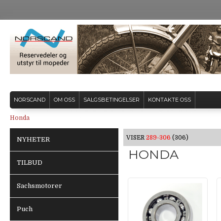
NORSCAND
OM OSS
SALGSBETINGELSER
KONTAKTE OSS
Honda
VISER
289-306
(306)
NYHETER
HONDA
TILBUD
Sachsmotorer
Puch