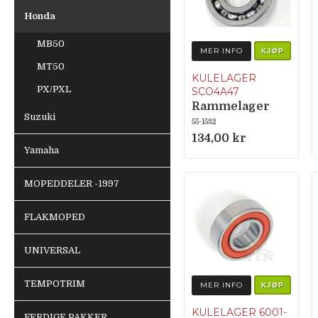
Honda
MB50
MER INFO
KJØP
MT50
KULELAGER
PX/PXL
SCO4A47
Rammelager
Suzuki
55-1532
134,00 kr
Yamaha
MOPEDDELER -1997
FLAKMOPED
UNIVERSAL
TEMPOTRIM
MER INFO
KJØP
KULELAGER 6001-
FERDIGE PAKKER