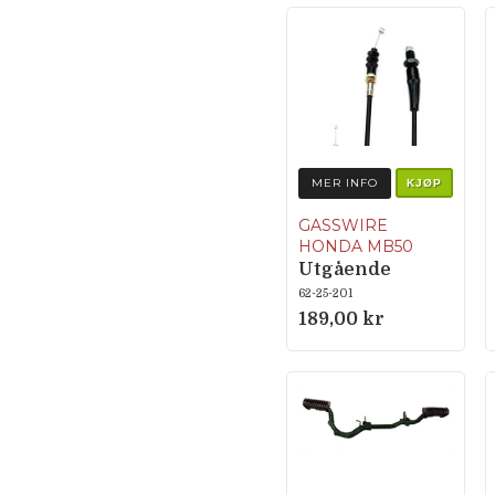
MER INFO
KJØP
GASSWIRE
HONDA MB50
Utgående
produkt
62-25-201
189,00 kr