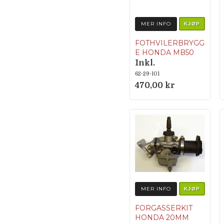
MER INFO
KJØP
FOTHVILERBRYGG
E HONDA MB50
Inkl.
fothvilergummi
62-29-101
470,00 kr
MER INFO
KJØP
FORGASSERKIT
HONDA 20MM