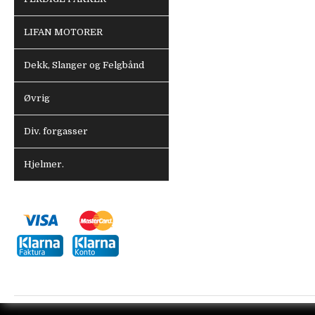
LIFAN MOTORER
Dekk, Slanger og Felgbånd
Øvrig
Div. forgasser
Hjelmer.