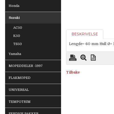
Honda
Suzuki
AC50
BESKRIVELSE
K50
Lengde= 60 mm Hull Ø=
TS50
Yamaha
MOPEDDELER -1997
Tilbake
FLAKMOPED
UNIVERSAL
TEMPOTRIM
FERDIGE PAKKER