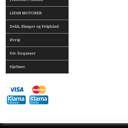
LIFAN MOTORER
Dekk, Slanger og Felgbånd
Øvrig
Div. forgasser
Hjelmer.