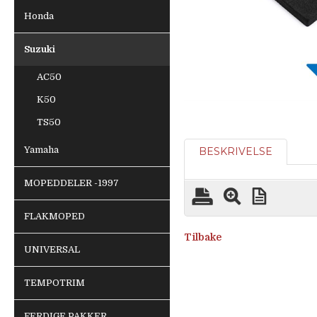
Honda
Suzuki
AC50
K50
TS50
Yamaha
BESKRIVELSE
MOPEDDELER -1997
FLAKMOPED
Tilbake
UNIVERSAL
TEMPOTRIM
FERDIGE PAKKER