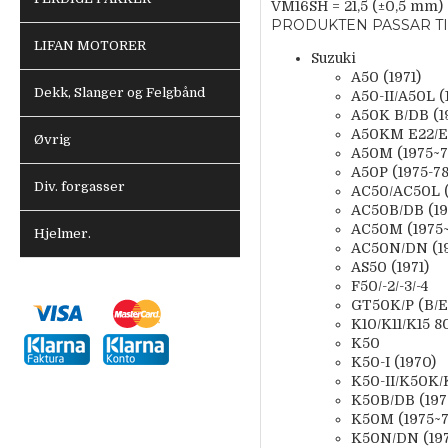
VM16SH = 21,5 (±0,5 mm)
PRODUKTEN PASSAR TI
LIFAN MOTORER
Suzuki
A50 (1971)
Dekk, Slanger og Felgbånd
A50-II/A50L (
A50K B/DB (1
A50KM E22/E3
Øvrig
A50M (1975~7
A50P (1975-78
Div. forgasser
AC50/AC50L (
AC50B/DB (19
AC50M (1975~
Hjelmer.
AC50N/DN (19
AS50 (1971)
F50/-2/-3/-4
GT50K/P (B/
K10/K11/K15 8
K50
K50-I (1970)
K50-II/K50K/K
K50B/DB (197
K50M (1975~7
K50N/DN (197