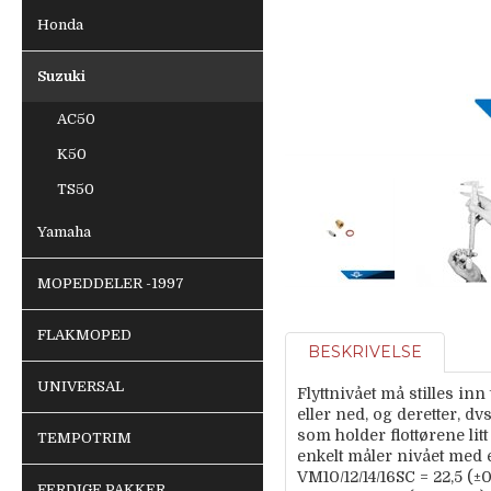
Honda
Suzuki
AC50
K50
TS50
Yamaha
MOPEDDELER -1997
FLAKMOPED
BESKRIVELSE
UNIVERSAL
Flyttnivået må stilles inn
eller ned, og deretter, dv
som holder flottørene litt
TEMPOTRIM
enkelt måler nivået med 
VM10/12/14/16SC = 22,5 (±
FERDIGE PAKKER