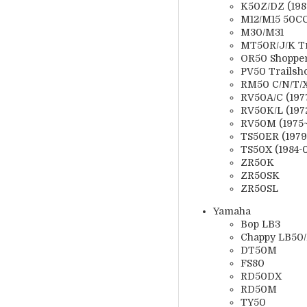
K50Z/DZ (198
M12/M15 50CC
M30/M31
MT50R/J/K Tr
OR50 Shoppe
PV50 Trailsho
RM50 C/N/T/
RV50A/C (1977
RV50K/L (197
RV50M (1975~
TS50ER (1979
TS50X (1984-
ZR50K
ZR50SK
ZR50SL
Yamaha
Bop LB3
Chappy LB50
DT50M
FS80
RD50DX
RD50M
TY50