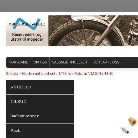
NORSCAND
OM OSS
SALGSBETINGELSER
KONTAKTE OSS
Suzuki
>
Flottørnål med sete NTS for Mikuni VM10/12/14/16
NYHETER
TILBUD
Sachsmotorer
Puch