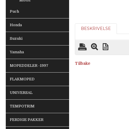
Motor
Puch
Honda
BESKRIVELSE
Suzuki
Yamaha
Tilbake
MOPEDDELER -1997
FLAKMOPED
UNIVERSAL
TEMPOTRIM
FERDIGE PAKKER