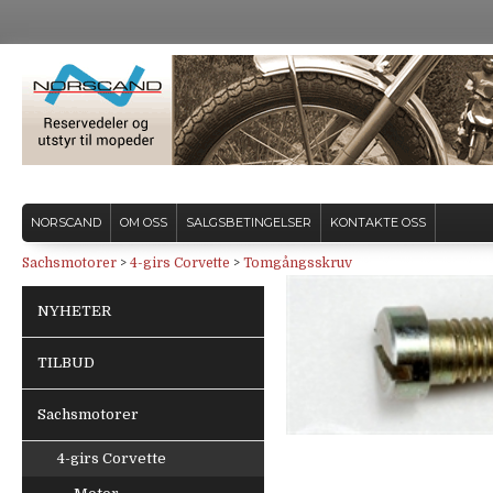
NORSCAND
OM OSS
SALGSBETINGELSER
KONTAKTE OSS
Sachsmotorer
>
4-girs Corvette
>
Tomgångsskruv
NYHETER
TILBUD
Sachsmotorer
4-girs Corvette