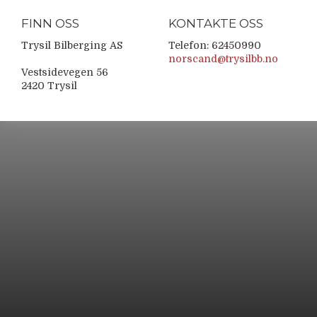
FINN OSS
KONTAKTE OSS
Trysil Bilberging AS
Telefon: 62450990
norscand@trysilbb.no
Vestsidevegen 56
2420 Trysil