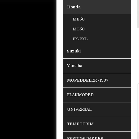
Honda
MB50
MT50
PX/PXL
Suzuki
Yamaha
MOPEDDELER -1997
FLAKMOPED
UNIVERSAL
TEMPOTRIM
FERDIGE PAKKER