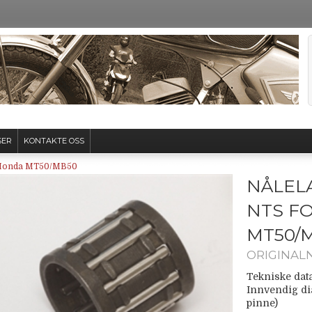
SER
KONTAKTE OSS
r Honda MT50/MB50
NÅLEL
NTS F
MT50/
ORIGINAL
Tekniske data
Innvendig di
pinne)