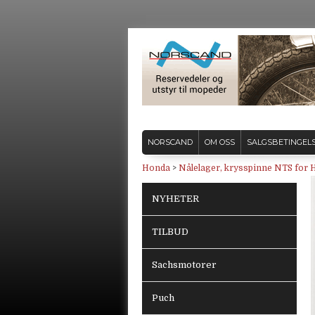
NORSCAND
OM OSS
SALGSBETINGEL
Honda
>
Nålelager, krysspinne NTS fo
NYHETER
TILBUD
Sachsmotorer
Puch