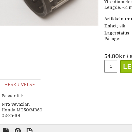
Ytre diamete
Lengde: ~14
Artikkelnum
Enhet:
stk
Lagerstatus:
På lager
54,00
kr
/ 
LE
BESKRIVELSE
Passar till:
NTS vevaxlar:
Honda MT50/MB50
02-35-101