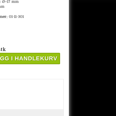
r: Ø=17 mm
 mm
mer:
01-11-301
stk
GG I HANDLEKURV