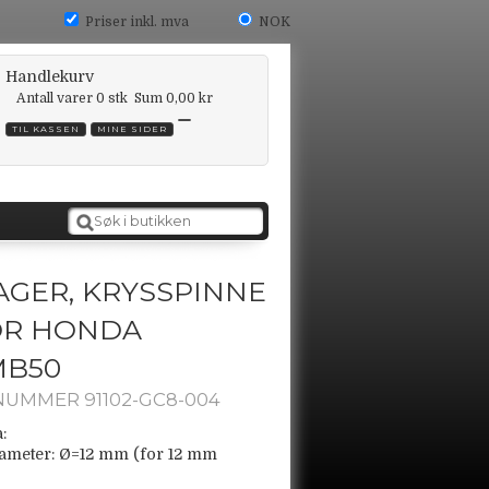
Priser inkl. mva
NOK
Handlekurv
Antall varer
0
stk
Sum
0,00 kr
TIL KASSEN
MINE SIDER
AGER, KRYSSPINNE
OR HONDA
MB50
NUMMER 91102-GC8-004
:
ameter: Ø=12 mm (for 12 mm