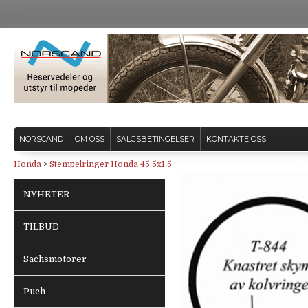
NORSCAND
OM OSS
SALGSBETINGELSER
KONTAKTE OSS
Honda
>
Stempelringer Honda 45,5x1,5
NYHETER
TILBUD
Sachsmotorer
Puch