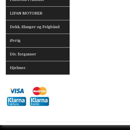
LIFAN MOTORER
Dekk, Slanger og Felgbånd
Øvrig
Div. forgasser
Hjelmer.