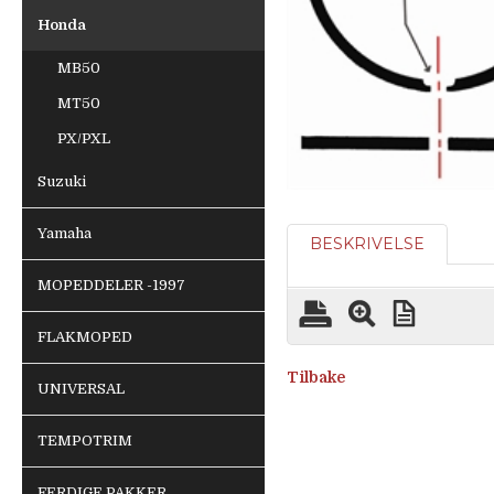
Honda
MB50
MT50
PX/PXL
Suzuki
Yamaha
BESKRIVELSE
MOPEDDELER -1997
FLAKMOPED
Tilbake
UNIVERSAL
TEMPOTRIM
FERDIGE PAKKER