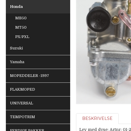
Honda
MB50
MT50
PX/PXL
Suzuki
Yamaha
MOPEDDELER -1997
FLAKMOPED
UNIVERSAL
TEMPOTRIM
BESKRIVELSE
Lev med dyse: Artnr: 01-2
FERDIGE PAKKER