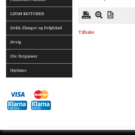
LIFAN MOTORER
Dekk, Slanger og Felgbånd
Tilbake
Øvrig
Div. forgasser
Hjelmer.