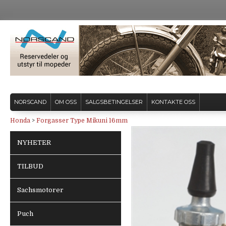
NORSCAND
OM OSS
SALGSBETINGELSER
KONTAKTE OSS
Honda
>
Forgasser Type Mikuni 16mm
NYHETER
TILBUD
Sachsmotorer
Puch