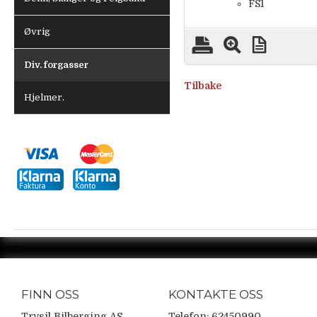
FS1
Øvrig
Div. forgasser
Tilbake
Hjelmer.
FINN OSS
KONTAKTE OSS
Trysil Bilberging AS
Telefon: 62450990