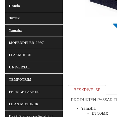
Honda
Suzuki
Yamaha
MOPEDDELER -1997
FLAKMOPED
UNIVERSAL
TEMPOTRIM
BESKRIVELSE
FERDIGE PAKKER
PRODUKTEN PASSAR TI
LIFAN MOTORER
Yamaha
DT50MX
Dekk, Slanger og Felgbånd