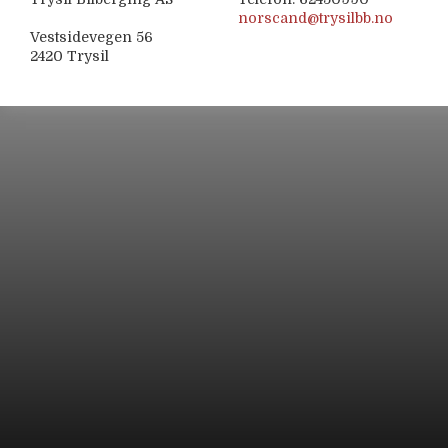
norscand@trysilbb.no
Vestsidevegen 56
2420 Trysil