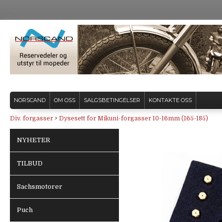
NORSCAND
OM OSS
SALGSBETINGELSER
KONTAKTE OSS
Div. forgasser
>
Dysesett for Mikuni-forgasser 10-16mm (165-185)
NYHETER
TILBUD
Sachsmotorer
Puch